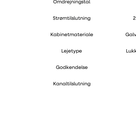
Omdrejningstal
Strømtilslutning
2
Kabinetmateriale
Galv
Lejetype
Lukk
Godkendelse
Kanaltilslutning
PDF
Manual
PDF
Dataark
PDF
Ydevaredeklaration
PDF
Energimærkning