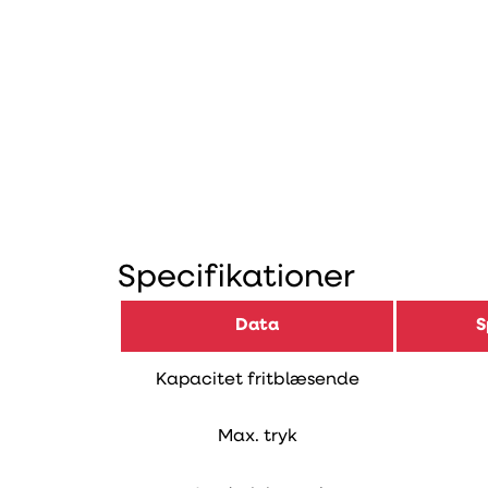
Specifikationer
Data
S
Kapacitet fritblæsende
Max. tryk