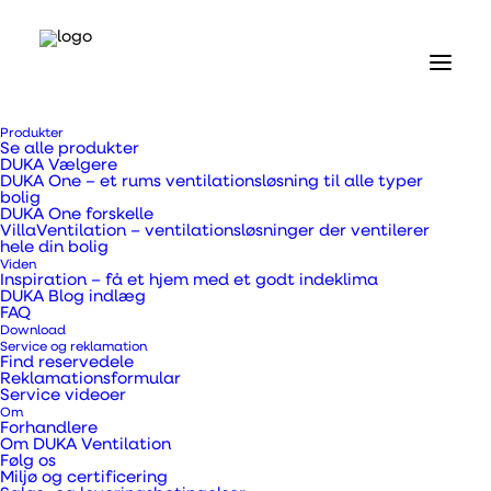
Forside
Produkter
Produkter
Se alle produkter
Kanalventilatorer og tilbehør
DUKA Vælgere
Kanalventilator EL 160 VK
DUKA One – et rums ventilationsløsning til alle typer
bolig
DUKA One forskelle
Kanalventilator EL 160
VillaVentilation – ventilationsløsninger der ventilerer
hele din bolig
Viden
VK
Inspiration – få et hjem med et godt indeklima
DUKA Blog indlæg
FAQ
Download
Service og reklamation
Find reservedele
Reklamationsformular
Service videoer
Kanalventilator der er egnet til varmeflytning.
Om
Den kan monteres direkte i en ventilationskanal.
Forhandlere
Om DUKA Ventilation
Følg os
Miljø og certificering