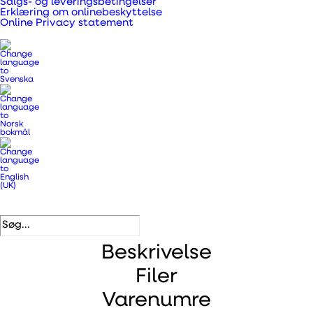
Salgs- og leveringsbetingelser
Varenummer
390438
Erklæring om onlinebeskyttelse
Kategorier
.
Kanalventilatorer
,
Online Privacy statement
Kanalventilatorer og tilbehør
DB nummer
2056265
VVS nummer
353801260
EAN
5708605014372
Beskrivelse
Filer
Varenumre