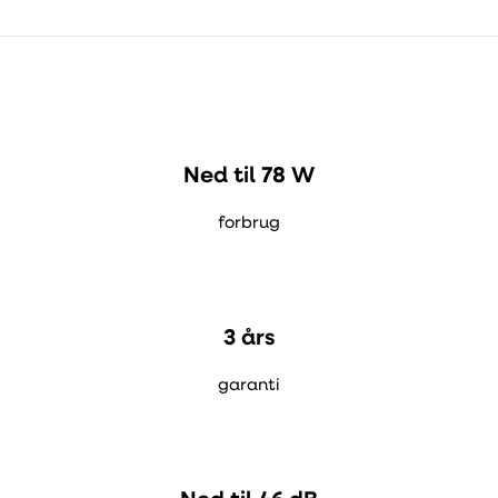
Ned til 78 W
forbrug
3 års
garanti