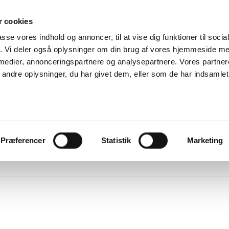
Om
 cookies
passe vores indhold og annoncer, til at vise dig funktioner til soci
Forhandlere
fik. Vi deler også oplysninger om din brug af vores hjemmeside m
Om DUKA
ice og reklamation
Ventilation
 medier, annonceringspartnere og analysepartnere. Vores partne
Følg os
Miljø og
ndre oplysninger, du har givet dem, eller som de har indsamlet 
Find reservedele
certificering
Reklamationsformular
Salgs- og
Service videoer
leveringsbetinge
Erklæring om
onlinebeskyttels
Online Privacy
statement
Præferencer
Statistik
Marketing