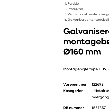
Forside
Produkter
Ventilationskanaler, overg
Galvaniseret montagebøj
Galvaniser
montagebø
Ø160 mm
Montagebøjle type DUV, A
Varenummer
122692
Kategorier
.
Metalrør
overgangs
DB nummer
1557357