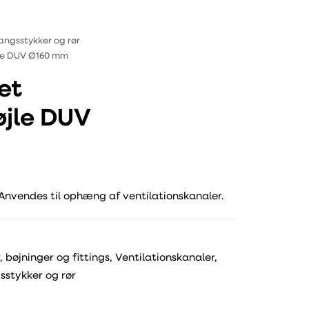
angsstykker og rør
le DUV Ø160 mm
et
jle DUV
nvendes til ophæng af ventilationskanaler.
, bøjninger og fittings
,
Ventilationskanaler,
stykker og rør