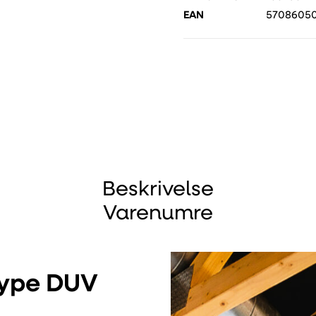
EAN
57086050
Beskrivelse
Varenumre
type DUV