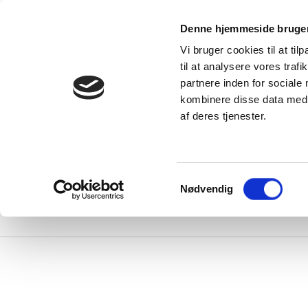
kter
Denne hjemmeside bruger
e alle
Vi bruger cookies til at til
produkter
Viden
DUKA Vælgere
til at analysere vores tra
Serv
DUKA One – et
partnere inden for sociale
rums
Inspiration – få
entilationsløsning
et hjem med et
kombinere disse data med a
il alle typer
godt indeklima
Download
olig
af deres tjenester.
DUKA Blog
DUKA One
indlæg
orskelle
FAQ
illaVentilation
–
entilationsløsninger
er ventilerer
Samtykkevalg
ele din bolig
Nødvendig