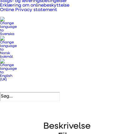
Salgs- og leveringsbetingelser
Erklæring om onlinebeskyttelse
Vinduesventilator til direkte montering i vinduer.
Online Privacy statement
Varenummer
332071
Kategorier
.
Ventilatorer og tilbehør
,
Ventilatorer
DB nummer
1658437
EAN
5708605011807
Beskrivelse