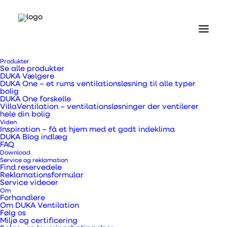
Produkter
Se alle produkter
DUKA Vælgere
DUKA One – et rums ventilationsløsning til alle typer
bolig
DUKA One forskelle
VillaVentilation – ventilationsløsninger der ventilerer
Forside
hele din bolig
Produkter
Viden
Ventilatorer og tilbehør
Inspiration – få et hjem med et godt indeklima
DUKA Blog indlæg
MAO2 L TH Vinduesventilator
FAQ
Download
MAO2 L TH
Service og reklamation
Find reservedele
Reklamationsformular
Vinduesventilator
Service videoer
Om
Forhandlere
Om DUKA Ventilation
Følg os
Miljø og certificering