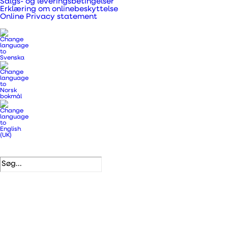
Salgs- og leveringsbetingelser
Erklæring om onlinebeskyttelse
Anvendes til ventilatorer, emhætter og
Online Privacy statement
tørretumblere.
Varenummer
806609
Kategorier
.
Ventiler og riste
,
Ventiler/riste/skærme til
udvendig brug
DB nummer
3645710
EAN
5708605003994