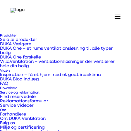
Produkter
Se alle produkter
DUKA Vælgere
DUKA One – et rums ventilationsløsning til alle typer
bolig
DUKA One forskelle
VillaVentilation – ventilationsløsninger der ventilerer
Forside
hele din bolig
Produkter
Viden
Ventiler og riste
Inspiration – få et hjem med et godt indeklima
DUKA Blog indlæg
Lamelventil type 70/10C – teglrød
FAQ
Download
Lamelventil type
Service og reklamation
Find reservedele
Reklamationsformular
70/10C – teglrød
Service videoer
Om
Forhandlere
Om DUKA Ventilation
Følg os
Miljø og certificering