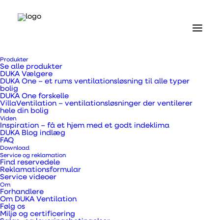
Forside
Produkter
Produkter
Se alle produkter
Ventiler og riste
DUKA Vælgere
Studsfugeventil sort
DUKA One – et rums ventilationsløsning til alle typer
bolig
DUKA One forskelle
Studsfugeventil sort
VillaVentilation – ventilationsløsninger der ventilerer
hele din bolig
Viden
Inspiration – få et hjem med et godt indeklima
DUKA Blog indlæg
FAQ
Download
Service og reklamation
Anvendes til ventilation af hulmurer
Find reservedele
Reklamationsformular
Service videoer
Om
Varenummer
376334
Forhandlere
Om DUKA Ventilation
Kategorier
.
Ventiler/riste/skærme til
Følg os
udvendig brug
,
Ventiler og riste
Miljø og certificering