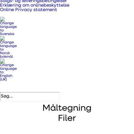
Salgs- og leveringsbetingelser
Erklæring om onlinebeskyttelse
DB nummer
1964235
Online Privacy statement
VVS nummer
353810110
EAN
5708605013825
Beskrivelse
Varenumre
Måltegning
Filer