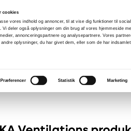
 cookies
passe vores indhold og annoncer, til at vise dig funktioner til soci
fik. Vi deler også oplysninger om din brug af vores hjemmeside m
Service og reklamation
 medier, annonceringspartnere og analysepartnere. Vores partne
– få
d et
ndre oplysninger, du har givet dem, eller som de har indsamlet 
Find reservedele
lima
Download
Reklamationsformular
Service videoer
Præferencer
Statistik
Marketing
KA Ventilations produk