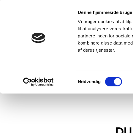
Produkter
Denne hjemmeside bruger
Se alle
Vi bruger cookies til at til
produkter
Viden
DUKA Vælgere
til at analysere vores tra
DUKA One – et
partnere inden for sociale
rums
Inspiration 
ventilationsløsning
et hjem me
kombinere disse data med a
til alle typer
godt indek
bolig
af deres tjenester.
DUKA Blog
DUKA One
indlæg
forskelle
FAQ
VillaVentilation
–
ventilationsløsninger
der ventilerer
Samtykkevalg
hele din bolig
Nødvendig
DU