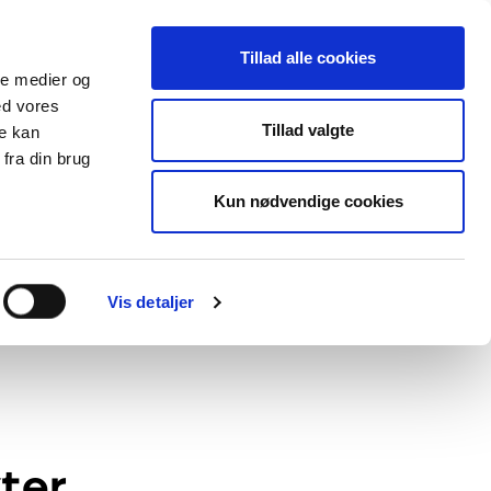
Om
Tillad alle cookies
ale medier og
Forhandlere
ed vores
Om DUKA
Ventilation
Tillad valgte
re kan
Følg os
Miljø og
fra din brug
certificering
Salgs- og
Kun nødvendige cookies
leveringsbetingelser
Erklæring om
onlinebeskyttelse
Online Privacy
statement
Vis detaljer
ter