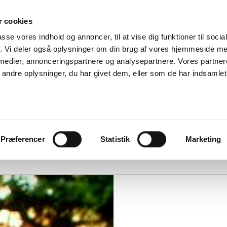
Om
 cookies
passe vores indhold og annoncer, til at vise dig funktioner til soci
Forhandlere
fik. Vi deler også oplysninger om din brug af vores hjemmeside m
Om DUKA
ice og reklamation
Ventilation
 medier, annonceringspartnere og analysepartnere. Vores partne
Følg os
Miljø og
ndre oplysninger, du har givet dem, eller som de har indsamlet 
Find reservedele
certificering
Reklamationsformular
Salgs- og
Service videoer
leveringsbetinge
Erklæring om
onlinebeskyttels
Online Privacy
statement
Præferencer
Statistik
Marketing