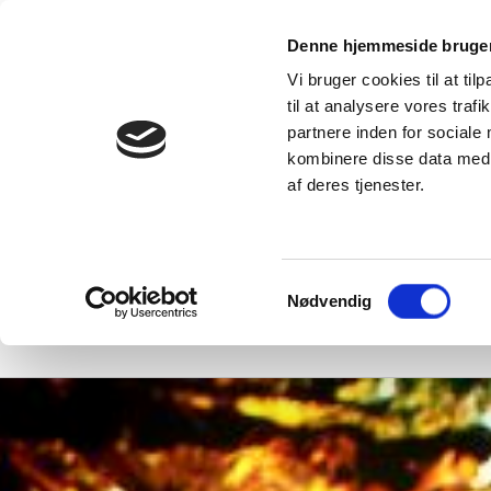
kter
Denne hjemmeside bruger
e alle
Vi bruger cookies til at til
produkter
Viden
DUKA Vælgere
til at analysere vores tra
Serv
DUKA One – et
partnere inden for sociale
rums
Inspiration – få
entilationsløsning
et hjem med et
kombinere disse data med a
il alle typer
godt indeklima
Download
olig
af deres tjenester.
DUKA Blog
DUKA One
indlæg
orskelle
FAQ
illaVentilation
–
entilationsløsninger
er ventilerer
Samtykkevalg
ele din bolig
Nødvendig