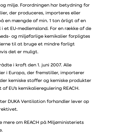
og miljø. Forordningen har betydning for
lier, der produceres, importeres eller
å en mængde af min. 1 ton årligt af en
 i et EU-medlemsland. For en række af de
ds- og miljøfarlige kemikalier forpligtes
rne til at bruge et mindre farligt
hvis det er muligt.
ådte i kraft den 1. juni 2007. Alle
r i Europa, der fremstiller, importerer
nder kemiske stoffer og kemiske produkter
t af EU’s kemikalieregulering REACH.
ter DUKA Ventilation forhandler lever op
rektivet.
se mere om REACH på
Miljøministeriets
e
.