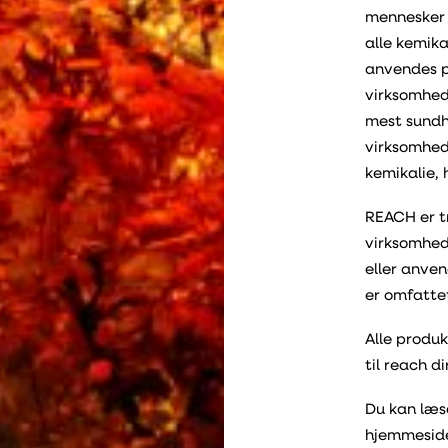
mennesker 
alle kemika
anvendes p
virksomhed
mest sundhe
virksomhede
kemikalie, 
REACH er tr
virksomhede
eller anve
er omfatte
Alle produk
til reach di
Du kan læ
hjemmesid