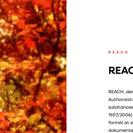
REACH
REAC
REACH, der 
Authorisat
substances 
1907/2006)
formål at s
dokumenter