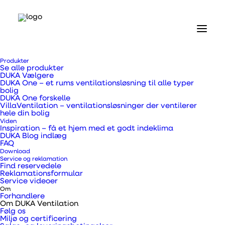
Produkter
Se alle produkter
DUKA Vælgere
DUKA One – et rums ventilationsløsning til alle typer
bolig
DUKA One forskelle
Dit
indeklima
er
VillaVentilation – ventilationsløsninger der ventilerer
hele din bolig
Viden
vores fokus
Inspiration – få et hjem med et godt indeklima
DUKA Blog indlæg
FAQ
Download
Service og reklamation
Find reservedele
Hos DUKA Ventilation vores
Reklamationsformular
Service videoer
Om
formål at have et bredt
Forhandlere
Om DUKA Ventilation
sortiment af produkter, som
Følg os
Miljø og certificering