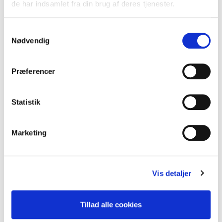
de har indsamlet fra din brug af deres tjenester.
Samtykkevalg
Nødvendig
LØSNINGER
Præferencer
Hvad er nødvendigt?
Statistik
Det er vigtigt at vurdere, hvad der er nødvendigt
for at optimere indeklimaet i en bolig. Drejer det
Marketing
sig udelukkende om et kælderrum, eller
forbedringer som vinduer eller ekstra isolering på
et loft, er det muligvis ikke nødvendigt med et
Vis detaljer
stort anlæg til at løse evt. fugtproblemer. Her er
DUKA One enheder ganske skalerbare, da du kan
tilføje ekstra enheder hvis behovet er større end
Tillad alle cookies
først antaget.