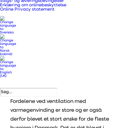
Salgs- og leveringsbetingelser
Erklæring om onlinebeskyttelse
Online Privacy statement
VENTILATION MED
VARMEGENVINDING
DUKA One Vs
VillaVentilation
Forskellen på 1-rums varmegenvinding og
Ventilationsaggregat med rørføring
Fordelene ved ventilation med
varmegenvinding er store og er også
derfor blevet et stort ønske for de fleste