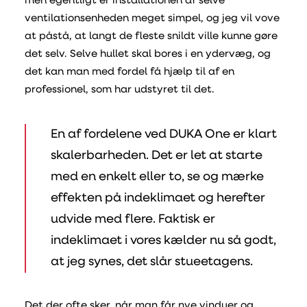
men egentligt er installationen af selve
ventilationsenheden meget simpel, og jeg vil vove
at påstå, at langt de fleste snildt ville kunne gøre
det selv. Selve hullet skal bores i en ydervæg, og
det kan man med fordel få hjælp til af en
professionel, som har udstyret til det.
En af fordelene ved DUKA One er klart
skalerbarheden. Det er let at starte
med en enkelt eller to, se og mærke
effekten på indeklimaet og herefter
udvide med flere. Faktisk er
indeklimaet i vores kælder nu så godt,
at jeg synes, det slår stueetagens.
Det der ofte sker, når man får nye vinduer og