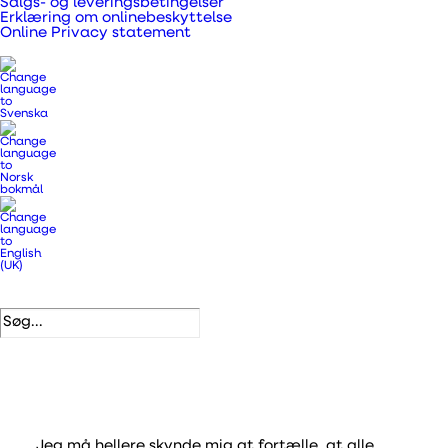
Salgs- og leveringsbetingelser
luftfugtigheden og det dårlige indeklima,
Erklæring om onlinebeskyttelse
Online Privacy statement
som vi oplevede. Selvom jeg er god til at
lufte ud, så virkede det bare til aldrig at
være helt nok til at skabe et ønskeligt
indeklima.
Jeg må hellere skynde mig at fortælle, at alle