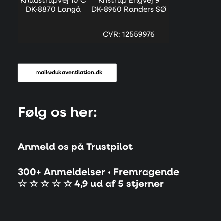
Knudstrupvej 10 C
Kristrup Engvej 9
DK-8870 Langå
DK-8960 Randers SØ
CVR: 12559976
mail@dukaventilation.dk
Følg os her:
Anmeld os på Trustpilot
300+ Anmeldelser • Fremragende
☆ ☆ ☆ ☆ ☆ 4,9 ud af 5 stjerner