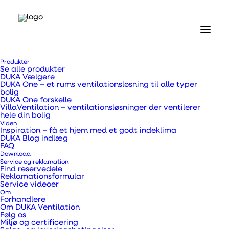
Produkter
Se alle produkter
DUKA Vælgere
DUKA One – et rums ventilationsløsning til alle typer
bolig
DUKA One forskelle
VillaVentilation – ventilationsløsninger der ventilerer
hele din bolig
Forskellen var tydelig
Viden
Inspiration – få et hjem med et godt indeklima
DUKA Blog indlæg
- og løsningen enkel
FAQ
Download
Service og reklamation
Find reservedele
Indenfor den første uge efter jeg var blevet
Reklamationsformular
Service videoer
husejer, havde jeg vand i kælderen to
Om
Forhandlere
gange. Vandet fik jeg da også hurtigt styr
Om DUKA Ventilation
Følg os
på, men værre var det altså med
Miljø og certificering