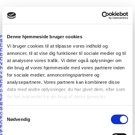
Viden
Denne hjemmeside bruger cookies
Produkter
Se alle produkter
DUKA Vælgere
Vi bruger cookies til at tilpasse vores indhold og
DUKA One – et rums ventilationsløsning til alle typer
annoncer, til at vise dig funktioner til sociale medier og til
bolig
DUKA One forskelle
at analysere vores trafik. Vi deler også oplysninger om
VillaVentilation – ventilationsløsninger der ventilerer
din brug af vores hjemmeside med vores partnere inden
hele din bolig
Viden
for sociale medier, annonceringspartnere og
Inspiration – få et hjem med et godt indeklima
DUKA Blog indlæg
analysepartnere. Vores partnere kan kombinere disse
FAQ
data med andre oplysninger, du har givet dem, eller som
Download
Service og reklamation
de har indsamlet fra din brug af deres tjenester.
Find reservedele
Opgrader nemt din 15×15 friskluftventil til DUKA One
Reklamationsformular
Service videoer
FAQ – Ofte stillede spørgsmål om ventilatorer
Samtykkevalg
Om
Forhandlere
FAQ
Nødvendig
Om DUKA Ventilation
Viden
Følg os
Miljø og certificering
FAQ VillaVentilation – Ofte stillede spørgsmål om DUKA