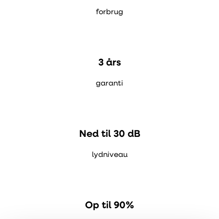
kælderen med
DUKA One
forbrug
Sådan
3 års
nulstilles
filteralarm på
DUKA One
garanti
enheder
Ned til 30 dB
lydniveau
Op til 90%