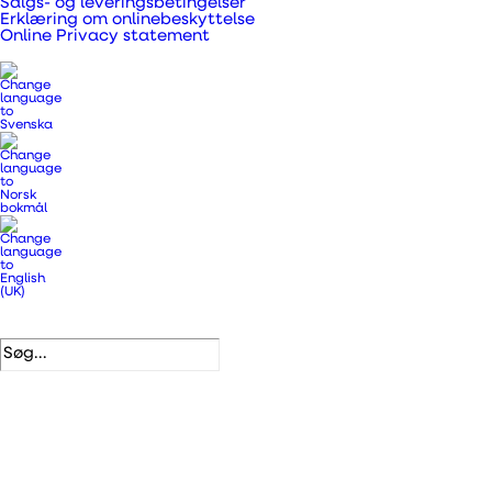
Salgs- og leveringsbetingelser
Giver et fantastisk indeklima. Mat sort indvendig
Erklæring om onlinebeskyttelse
skærm
Online Privacy statement
En komplet alt-i-én løsning med nem installation.
Med Wi-Fi der giver mulighed for trådløs
sammenkobling og app styring.
Varenummer
436920
Kategorier
.
DUKA One
,
DUKA One enheder
DB nummer
2392040
VVS nummer
358881461
EAN
5708605015331