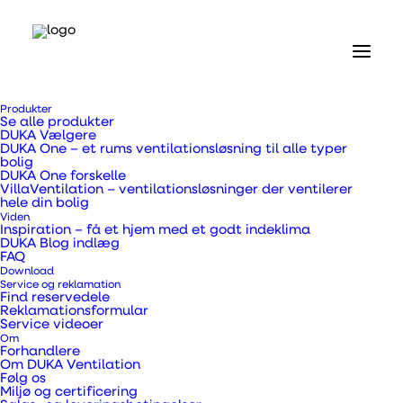
Vælg ventilatorens hoved
funktion
Produkter
Se alle produkter
DUKA Vælgere
DUKA One – et rums ventilationsløsning til alle typer
bolig
Her får du et overblik over hvilke funktioner du kan
DUKA One forskelle
VillaVentilation – ventilationsløsninger der ventilerer
vælge i mellem, når du skal finde den rette
hele din bolig
ventilator.
Viden
Inspiration – få et hjem med et godt indeklima
DUKA Blog indlæg
FAQ
Download
Service og reklamation
Find reservedele
Reklamationsformular
Kontaktstyret
Service videoer
Om
Forhandlere
Om DUKA Ventilation
Følg os
Miljø og certificering
Ventilatoren reagerer udelukkende på