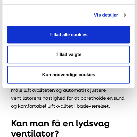
badeværelset og tænde eller skrue op
for ventilatoren, når luftfugtigheden stiger til et
Vis detaljer
forudbestemt niveau. Dette hjælper med at
fjerne fugt fra badeværelset og forhindrer
Tillad alle cookies
dannelsen af fugtskader og skimmel.
Timerindstillingen giver brugerne mulighed for at
Tillad valgte
indstille, hvor længe ventilatoren skal køre efter
brug af badeværelset. Dette kan spare energi og
Kun nødvendige cookies
reducere støjniveauet i hjemmet.
Sensorfunktionen i en badeværelsesventilator kan
måle luftkvaliteten og automatisk justere
ventilatorens hastighed for at opretholde en sund
og komfortabel luftkvalitet i badeværelset.
Kan man få en lydsvag
ventilator?