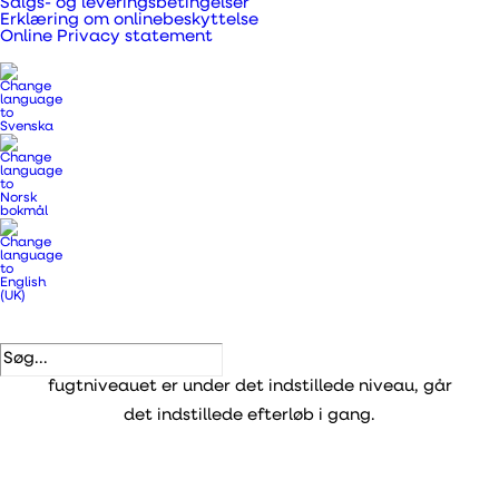
Salgs- og leveringsbetingelser
Erklæring om onlinebeskyttelse
kontaktstyring. Ventilatoren vil køre så længe den
Online Privacy statement
er manuelt tændt.
Fugt- og tidstyring
Ventilatoren reagerer på kontaktsignal og fugt. Er
fugten over det indstillede niveau på ventilatoren,
vil den køre. Når fugten kommer under det
indstillede niveau, går det indstillede efterløb i
gang. Får ventilatoren kontaktsignal mens at
fugtniveauet er under det indstillede niveau, går
det indstillede efterløb i gang.