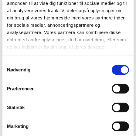
annoncer, til at vise dig funktioner til sociale medier og til
fugtstyring, timer, sensor og lydniveau, er nemlig
at analysere vores trafik. Vi deler også oplysninger om
afgørende for hvilken af vores ventilatorer der
din brug af vores hjemmeside med vores partnere inden
passer til netop dit specifikke behov.
for sociale medier, annonceringspartnere og
analysepartnere. Vores partnere kan kombinere disse
Hvad er vigtigt at vide når
data med andre oplysninger, du har givet dem, eller som
man skal vælge
de har indsamlet fra din brug af deres tjenester.
badeværelses ventilator?
Samtykkevalg
Nødvendig
Hul størrelse er måske den vigtigste faktor, når
det kommer til installation af en
Præferencer
badeværelsesventilator. Dette sikrer, at
ventilatoren effektivt kan fjerne fugtigheden fra
badeværelset og forhindre skimmel og fugt.
Statistik
Fugtstyring er for mange også et stort ønske når
Marketing
de vælger badeværelsesventilatorer.
Fugtighedssensorer kan måle luftfugtigheden i