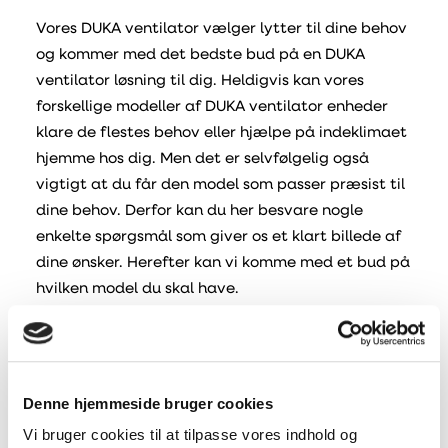
Vores DUKA ventilator vælger lytter til dine behov
og kommer med det bedste bud på en DUKA
ventilator løsning til dig. Heldigvis kan vores
forskellige modeller af DUKA ventilator enheder
klare de flestes behov eller hjælpe på indeklimaet
hjemme hos dig. Men det er selvfølgelig også
vigtigt at du får den model som passer præsist til
dine behov. Derfor kan du her besvare nogle
enkelte spørgsmål som giver os et klart billede af
dine ønsker. Herefter kan vi komme med et bud på
hvilken model du skal have.
En vælger til badeværelses ventilatorer kan være
en praktisk og let løsning da det hurtigt giver et
overblik over forskellige variabler og funktioner
Denne hjemmeside bruger cookies
som bestemmer hvilken ventilator der passer
Vi bruger cookies til at tilpasse vores indhold og
bedst til dig. Variabler som hul størrelse,