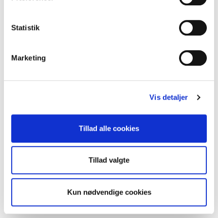
Statistik
Eks. en bolig på 170 kvm med et køkken,
bryggers og to badeværelser:
Marketing
1. krav jf. boligstørrelse: 51 l/s (170 * 0,3)
2. krav jf. vådrum: 60 l/s (20+10+15+15)
Vis detaljer
Her vil det være vådrumskravet, der er
størst. Det betyder, at denne bolig skal
have et ventilations aggregat med en
Tillad alle cookies
kapacitet på min. 60 l/s.
Specifikke rumkrav kan læses
Tillad valgte
i
bygningsreglementet
.
Kun nødvendige cookies