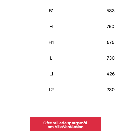
B1
583
H
760
H1
675
L
730
L1
426
L2
230
Ofte stillede spørgsmål 
om VillaVentilation