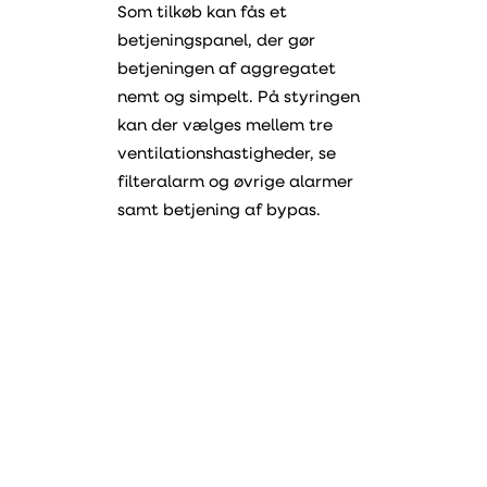
Som tilkøb kan fås et
betjeningspanel, der gør
betjeningen af aggregatet
nemt og simpelt. På styringen
kan der vælges mellem tre
ventilationshastigheder, se
filteralarm og øvrige alarmer
samt betjening af bypas.
PDF
Manual
PDF
Datablad
PDF
Betjening
med panel og
mobil
PDF
Monteringseksempel
PDF
Varenummer
Overensstemmelseserklæring
PDF