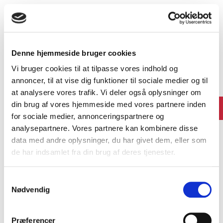
Aggregat 450 Top Wi-Fi
Ø160 mm
Aggregat 690 Top Wi-Fi
Ø200 mm
Denne hjemmeside bruger cookies
Vi bruger cookies til at tilpasse vores indhold og
annoncer, til at vise dig funktioner til sociale medier og til
Vådrums minimumskrav
at analysere vores trafik. Vi deler også oplysninger om
din brug af vores hjemmeside med vores partnere inden
Rum
Luftmængde
for sociale medier, annonceringspartnere og
analysepartnere. Vores partnere kan kombinere disse
Køkken
20 l/s
data med andre oplysninger, du har givet dem, eller som
de har indsamlet fra din brug af deres tjenester.
Bad
15 l/s
Samtykkevalg
Bryggers
10 l/s
Nødvendig
Separat WC
10 l/s
Præferencer