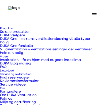
Forside
Produkter
Produkter
Se alle produkter
Ventilationsaggregater og tilbehør
DUKA Vælgere
DUKA VillaVent Aggregat 450 Top Wi-Fi
DUKA One – et rums ventilationsløsning til alle typer
bolig
DUKA One forskelle
DUKA VillaVent
VillaVentilation – ventilationsløsninger der ventilerer
hele din bolig
Viden
Aggregat 450 Top Wi-
Inspiration – få et hjem med et godt indeklima
DUKA Blog indlæg
FAQ
Fi
Download
Service og reklamation
Find reservedele
Reklamationsformular
Service videoer
Om
Forhandlere
Få et godt indeklima i din bolig med et
Om DUKA Ventilation
Følg os
VillaVentilationsaggregat med en
Miljø og certificering