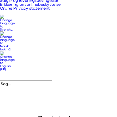
Salgs- og leveringsbetingelser
varmegenvindingsgrad op til 92%. Med Wi-Fi og
Erklæring om onlinebeskyttelse
Online Privacy statement
app betjening.
Varenummer
399292
Kategorier
.
Aggregater
,
Ventilationsaggregater og
tilbehør
DB nummer
2101609
EAN
5708605014785