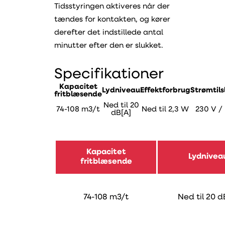
Tidsstyringen aktiveres når der
tændes for kontakten, og kører
derefter det indstillede antal
minutter efter den er slukket.
Specifikationer
Kapacitet
Lydniveau
Effektforbrug
Strømtils
fritblæsende
Ned til 20
74-108 m3/t
Ned til 2,3 W
230 V /
dB[A]
Kapacitet
Lydnivea
fritblæsende
74-108 m3/t
Ned til 20 d