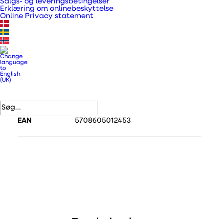
Salgs- og leveringsbetingelser
indbygningsdybde. Lavt strømforbrug og lavt
Erklæring om onlinebeskyttelse
Online Privacy statement
lydniveau med fugt- og tidsstyring.
Varenummer
334305
Kategorier
.
Ventilatorer
,
Ventilatorer og
tilbehør
DB nummer
1731149
VVS nummer
353803530
EAN
5708605012453