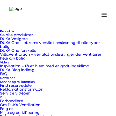
Produkter
Se alle produkter
DUKA Vælgere
DUKA One – et rums ventilationsløsning til alle typer
bolig
DUKA One forskelle
VillaVentilation – ventilationsløsninger der ventilerer
Forside
hele din bolig
Produkter
Viden
Ventilatorer og tilbehør
Inspiration – få et hjem med et godt indeklima
DUKA Blog indlæg
SmartFan TH
FAQ
Download
SmartFan TH
Service og reklamation
Find reservedele
Reklamationsformular
Service videoer
Om
Forhandlere
Om DUKA Ventilation
Følg os
Stilren ventilator der ikke kræver nogen
Miljø og certificering