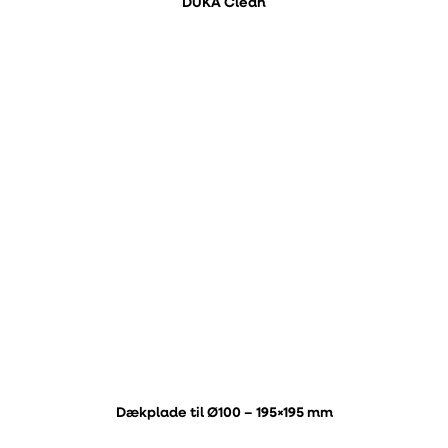
DUKA Clean
Dækplade til Ø100 – 195×195 mm