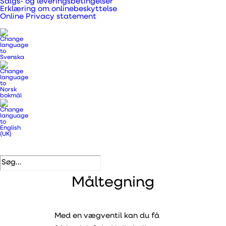
Salgs- og leveringsbetingelser
til indendørsbrug
Erklæring om onlinebeskyttelse
Online Privacy statement
DB nummer
1386960
EAN
5708605010367
Beskrivelse
Varenumre
Måltegning
Med en vægventil kan du få