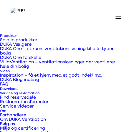
Forside
Produkter
Produkter
Se alle produkter
Ventiler og riste
DUKA Vælgere
Vægventil type 100
DUKA One – et rums ventilationsløsning til alle typer
bolig
DUKA One forskelle
Vægventil type 100
VillaVentilation – ventilationsløsninger der ventilerer
hele din bolig
Viden
Inspiration – få et hjem med et godt indeklima
DUKA Blog indlæg
FAQ
Download
Service og reklamation
Med en vægventil kan du få frisk udeluft ind i din
Find reservedele
Reklamationsformular
bolig.
Service videoer
Om
Forhandlere
Om DUKA Ventilation
Varenummer
319317
Følg os
Kategorier
.
Ventiler og riste
,
Ventiler/riste
Miljø og certificering