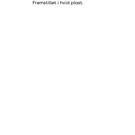
Fremstillet i hvid plast.
Type
Varenummer
Vægventil
319317