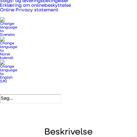
Salgs- og leveringsbetingelser
Erklæring om onlinebeskyttelse
Online Privacy statement
Varenummer
108462
Kategorier
.
Aftrækskanaler, bøjninger og
fittings
,
Ventilationskanaler,
overgangsstykker og rør
DB nummer
1601830
VVS nummer
353780015
EAN
5708605000429
Beskrivelse