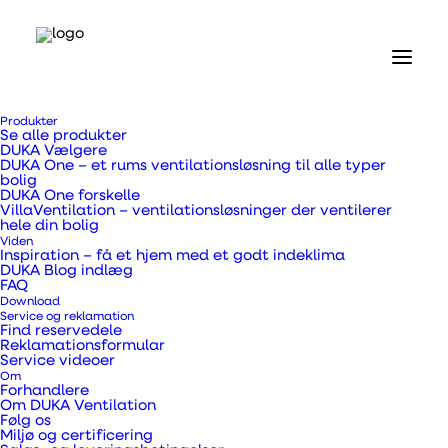
Forside
Produkter
Produkter
Se alle produkter
Ventilationskanaler, overgangsstykker og rør
DUKA Vælgere
Uisoleret samlemuffe 150 x 150 mm
DUKA One – et rums ventilationsløsning til alle typer
bolig
DUKA One forskelle
Uisoleret samlemuffe
VillaVentilation – ventilationsløsninger der ventilerer
hele din bolig
Viden
150 x 150 mm
Inspiration – få et hjem med et godt indeklima
DUKA Blog indlæg
FAQ
Download
Service og reklamation
Find reservedele
Reklamationsformular
Service videoer
Om
Til samling af aftræksrør. Monteres med lim
Forhandlere
Om DUKA Ventilation
eller tape. Husk at tætne samlingerne. Fremstillet
Følg os
i slagfast Polystyren (HIPS)
Miljø og certificering