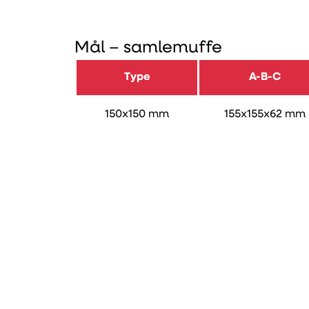
Mål – samlemuffe
Type
A-B-C
150x150 mm
155x155x62 mm
Varenumre
Type
Varenummer
150x150 mm
108462