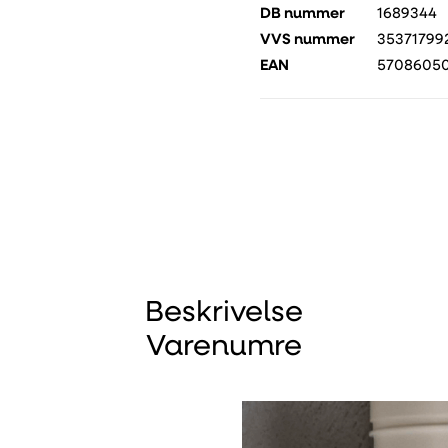
DB nummer
1689344
VVS nummer
35371799
EAN
5708605
Beskrivelse
Varenumre