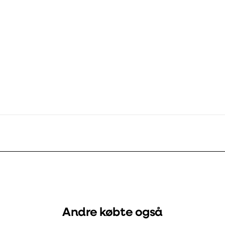
pe
Varenummer
DB nummer
 mm
332956
1689344
Andre købte også