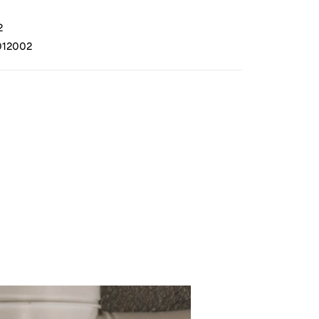
2
012002