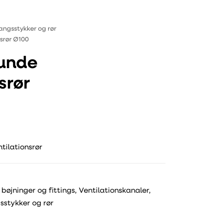
angsstykker og rør
nsrør Ø100
runde
srør
ntilationsrør
 bøjninger og fittings
,
Ventilationskanaler,
stykker og rør