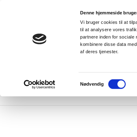
kter
Denne hjemmeside bruger
e alle
Vi bruger cookies til at til
produkter
Viden
DUKA Vælgere
til at analysere vores tra
Serv
DUKA One – et
partnere inden for sociale
rums
Inspiration – få
entilationsløsning
et hjem med et
kombinere disse data med a
il alle typer
godt indeklima
Download
olig
af deres tjenester.
DUKA Blog
DUKA One
indlæg
orskelle
FAQ
illaVentilation
–
entilationsløsninger
er ventilerer
Samtykkevalg
ele din bolig
Nødvendig