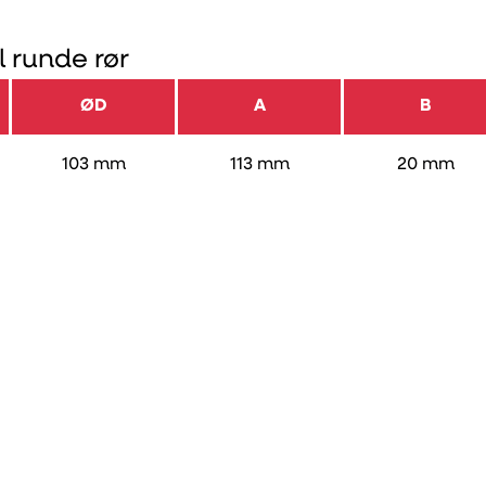
l runde rør
ØD
A
B
103 mm
113 mm
20 mm