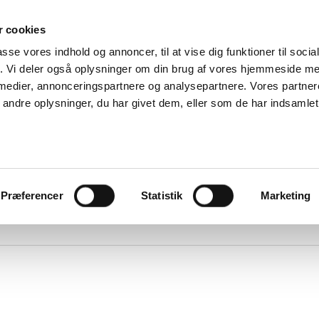
Om
 cookies
passe vores indhold og annoncer, til at vise dig funktioner til soci
Forhandlere
fik. Vi deler også oplysninger om din brug af vores hjemmeside m
Om DUKA
ice og reklamation
Ventilation
 medier, annonceringspartnere og analysepartnere. Vores partne
Følg os
Miljø og
ndre oplysninger, du har givet dem, eller som de har indsamlet 
Find reservedele
certificering
Reklamationsformular
Salgs- og
Service videoer
leveringsbetinge
Erklæring om
onlinebeskyttels
Online Privacy
statement
Præferencer
Statistik
Marketing