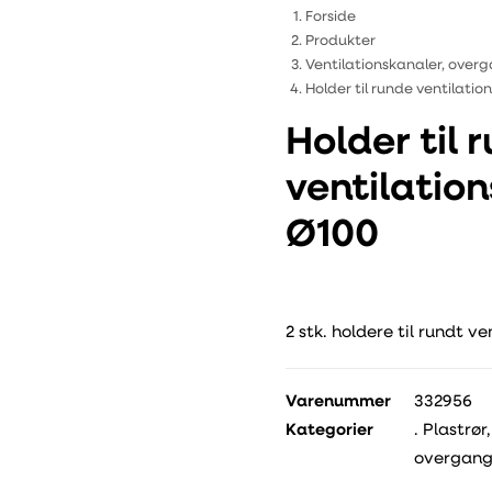
Forside
Produkter
Ventilationskanaler, overg
Holder til runde ventilatio
Holder til 
ventilation
Ø100
2 stk. holdere til rundt ve
Varenummer
332956
Kategorier
.
Plastrør,
overgangs