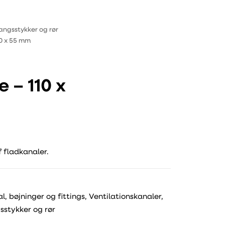
angsstykker og rør
0 x 55 mm
 – 110 x
 fladkanaler.
l, bøjninger og fittings
,
Ventilationskanaler,
stykker og rør