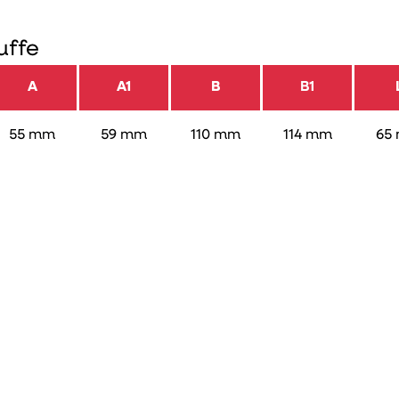
uffe
A
A1
B
B1
55 mm
59 mm
110 mm
114 mm
65
VVS nummer