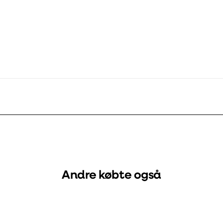
 110x55 mm
177902
1689677
Andre købte også